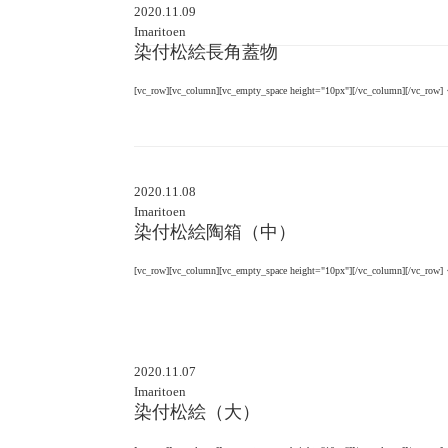
2020.11.09
Imaritoen
染付松絵長角蓋物
[vc_row][vc_column][vc_empty_space height="10px"][/vc_column][/vc_r
2020.11.08
Imaritoen
染付松絵陶箱（中）
[vc_row][vc_column][vc_empty_space height="10px"][/vc_column][/vc_r
2020.11.07
Imaritoen
染付松絵（大）