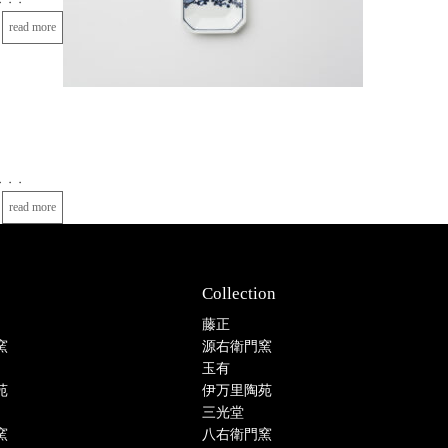
ow]・・・
read more
ow]・・・
read more
Collection
藤正
窯
源右衛門窯
玉有
苑
伊万里陶苑
三光堂
窯
八右衛門窯