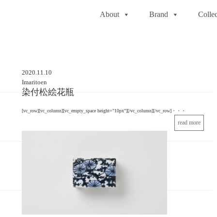
About
Brand
Collec
2020.11.10
Imaritoen
染付松絵花瓶
[vc_row][vc_column][vc_empty_space height="10px"][/vc_column][/vc_row]・・・
read more