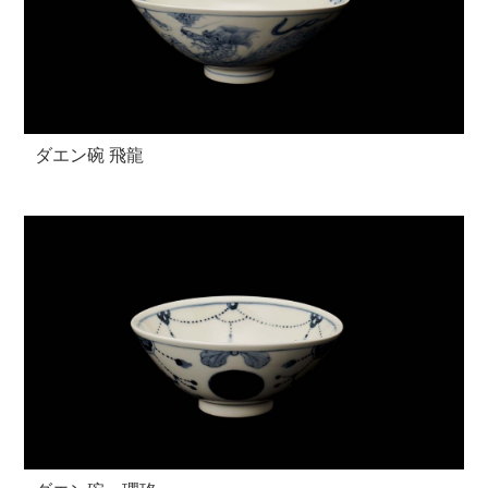
ダエン碗 飛龍