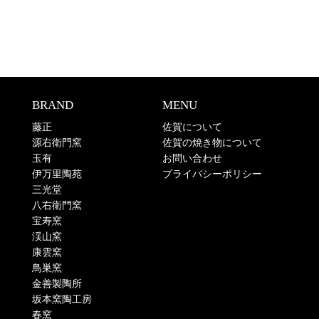
BRAND
MENU
藤正
佐賀について
源右衛門窯
佐賀の焼き物について
玉有
お問い合わせ
伊万里陶苑
プライバシーポリシー
三光堂
八右衛門窯
宝寿窯
渓山窯
康雲窯
鳥巣窯
金善製陶所
坂本窯陶工房
春窯