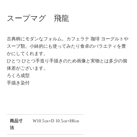
スープマグ 飛龍
古典柄にモダンなフォルム。カフェラテ 珈琲 ヨーグルトや
スープ類。小鉢的にも使ってみたり食卓のバラエティを豊
かにしてくれます。
ひとつ ひとつ手造り手描きのため画像と実物とは多少の個
体差がございます。
ろくろ成型
手描き染付
商品寸
W10.5㎝×D 10.5㎝×H6㎝
法