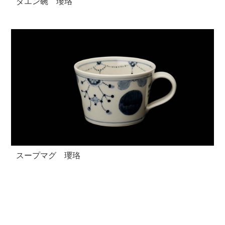
ダエン碗 瓔珞
スープマグ 瓔珞