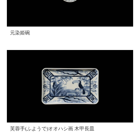
元染姫碗
芙蓉手(ふようで)オオハシ画 木甲長皿