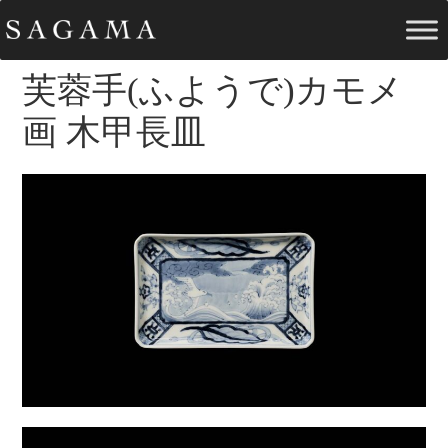
芙蓉手(ふようで)カモメ
画 木甲長皿