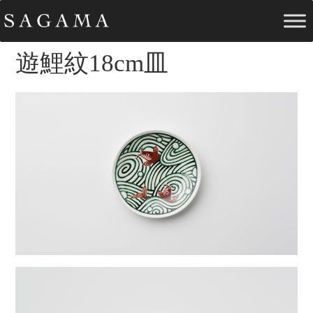
遊鯉紋18cm皿