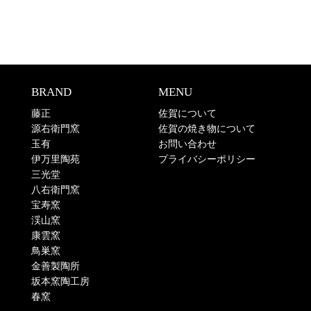
BRAND
MENU
藤正
佐賀について
源右衛門窯
佐賀の焼き物について
玉有
お問い合わせ
伊万里陶苑
プライバシーポリシー
三光堂
八右衛門窯
宝寿窯
渓山窯
康雲窯
鳥巣窯
金善製陶所
坂本窯陶工房
春窯