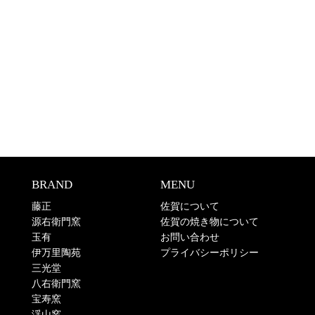
BRAND
MENU
藤正
佐賀について
源右衛門窯
佐賀の焼き物について
玉有
お問い合わせ
伊万里陶苑
プライバシーポリシー
三光堂
八右衛門窯
宝寿窯
渓山窯