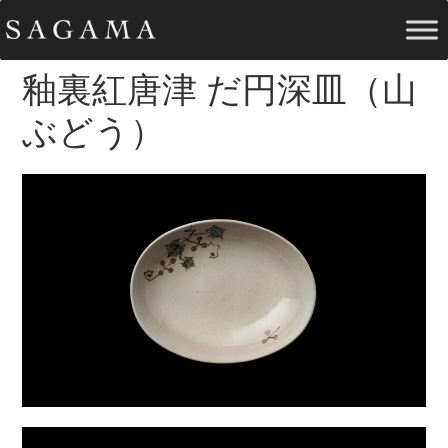
釉裏紅唐津 だ円深皿（山
ぶどう）