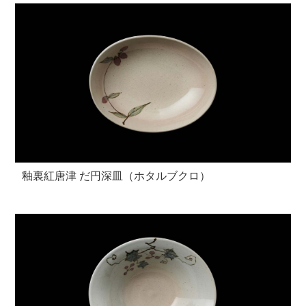
釉裏紅唐津 だ円深皿（ホタルブクロ）