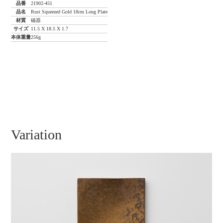
品番
21902-451
品名
Rust Squeezed Gold 18cm Long Plate
材質
磁器
サイズ
11.5 X 18.5 X 1.7
本体重量
256g
Variation