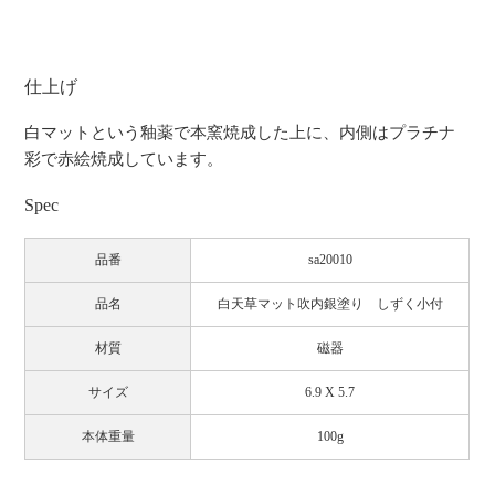
仕上げ
白マットという釉薬で本窯焼成した上に、内側はプラチナ
彩で赤絵焼成しています。
Spec
品番
sa20010
品名
白天草マット吹内銀塗り しずく小付
材質
磁器
サイズ
6.9 X 5.7
本体重量
100g