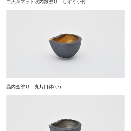
白天草マット吹内銀塗り しずく小付
晶内金塗り 丸片口鉢(小)