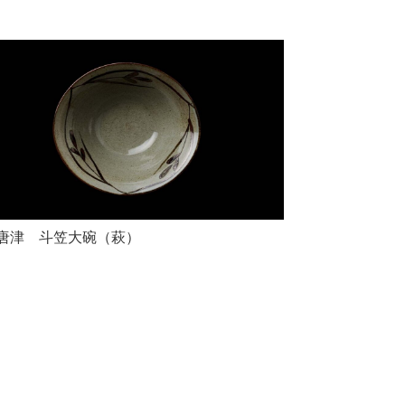
唐津 斗笠大碗（萩）