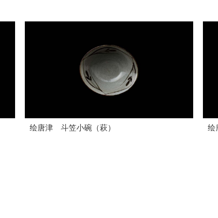
绘唐津 斗笠小碗（萩）
绘