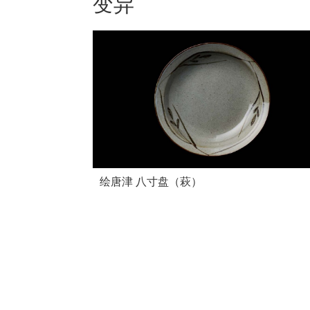
变异
绘唐津 八寸盘（萩）