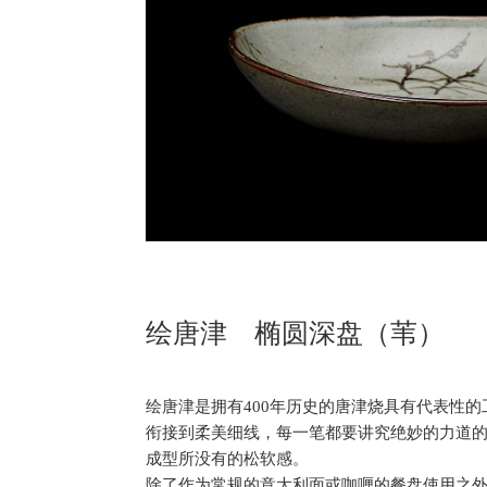
绘唐津 椭圆深盘（苇）
绘唐津是拥有400年历史的唐津烧具有代表性
衔接到柔美细线，每一笔都要讲究绝妙的力道
成型所没有的松软感。
除了作为常规的意大利面或咖喱的餐盘使用之