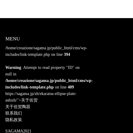
MENU
/home/creazione/sagama.jp/public_html/cms/wp-
includes/link-template.php on line
394
Warning
: Attempt to read property "ID" on
null in
/home/creazione/sagama.jp/public_html/cms/wp-
includes/link-template.php
on line
409
https://sagama.jp/zh/ekaratsu-ellipse-plate-
ashizh/">关于佐贺
关于佐贺陶器
联系我们
隐私政策
SAGAMA2021