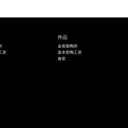
作品
所
金善製陶所
工房
坂本窑陶工房
春窑