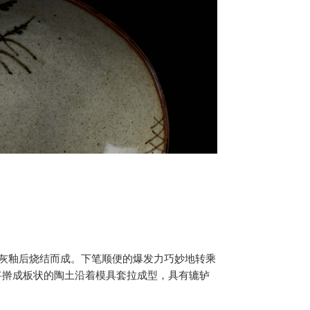
上灰釉后烧结而成。下笔顺便的爆发力巧妙地转乘
将擀成板状的陶土沿着模具套拉成型，具有辘轳