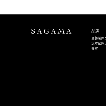
品牌
金善製陶
坂本窑陶
春窑