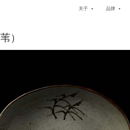
关于
品牌
（苇）