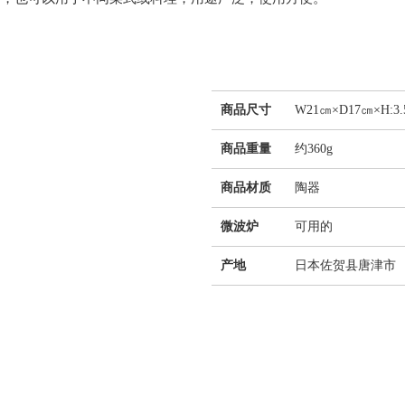
商品尺寸
W21㎝×D17㎝×H:3.
商品重量
约360g
商品材质
陶器
微波炉
可用的
产地
日本佐贺县唐津市