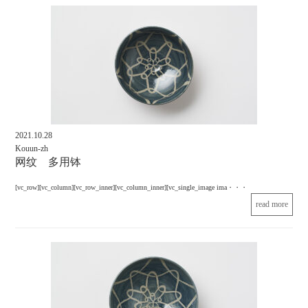
2021.10.28
Kouun-zh
网纹 多用钵
[vc_row][vc_column][vc_row_inner][vc_column_inner][vc_single_image ima・・・
read more