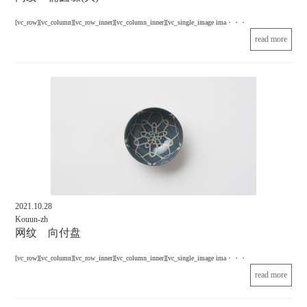
[vc_row][vc_column][vc_row_inner][vc_column_inner][vc_single_image ima・・・
read more
2021.10.28
Kouun-zh
网纹 向付盘
[vc_row][vc_column][vc_row_inner][vc_column_inner][vc_single_image ima・・・
read more