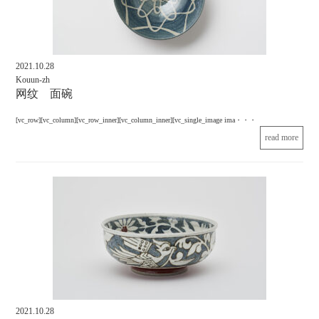
2021.10.28
Kouun-zh
网纹 面碗
[vc_row][vc_column][vc_row_inner][vc_column_inner][vc_single_image ima・・・
read more
2021.10.28