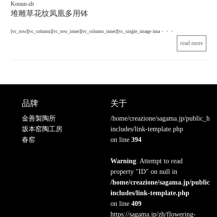
Kouun-zh
堆雕草花纹凤凰多用钵
[vc_row][vc_column][vc_row_inner][vc_column_inner][vc_single_image ima・・・
read more
品牌
关于
金善製陶所
/home/creazione/sagama.jp/public_ht
坂本窑陶工房
includes/link-template.php
春窑
on line
394
Warning
: Attempt to read
property "ID" on null in
/home/creazione/sagama.jp/public_
includes/link-template.php
on line
409
https://sagama.jp/zh/flowering-