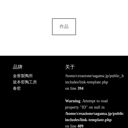
作品
品牌
关于
金善製陶所
/home/creazione/sagama.jp/public_ht
坂本窑陶工房
includes/link-template.php
春窑
on line
394
Warning
: Attempt to read
property "ID" on null in
/home/creazione/sagama.jp/public_
includes/link-template.php
on line
409