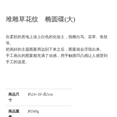
堆雕草花纹 椭圆碟(大)
在柔软的质地上涂上白色的化妆土，线雕出鸟、花草、鱼纹
等。
把画好的主题图案周边刮下来之后，图案就会浮现出来。
手工画出的图案都充满了动感，用手触摸凹凸感让人感受到
手工的温度。
商品尺
約24×18×高5cm
寸
商品重
約560g