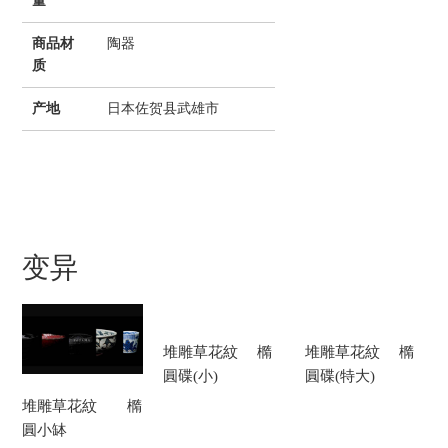
量
商品材
陶器
质
产地
日本佐贺县武雄市
变异
堆雕草花紋 橢
堆雕草花紋 橢
圓碟(小)
圓碟(特大)
堆雕草花紋 橢
圓小缽