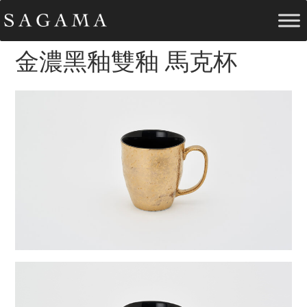
金濃黑釉雙釉 馬克杯