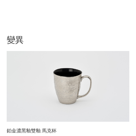
變異
鉑金濃黑釉雙釉 馬克杯