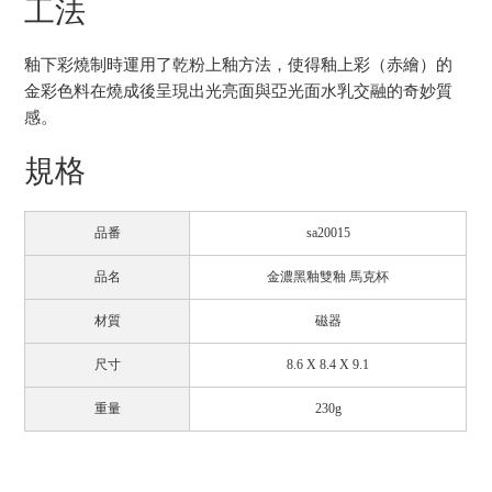
工法
釉下彩燒制時運用了乾粉上釉方法，使得釉上彩（赤繪）的
金彩色料在燒成後呈現出光亮面與亞光面水乳交融的奇妙質
感。
規格
品番
sa20015
品名
金濃黑釉雙釉 馬克杯
材質
磁器
尺寸
8.6 X 8.4 X 9.1
重量
230g