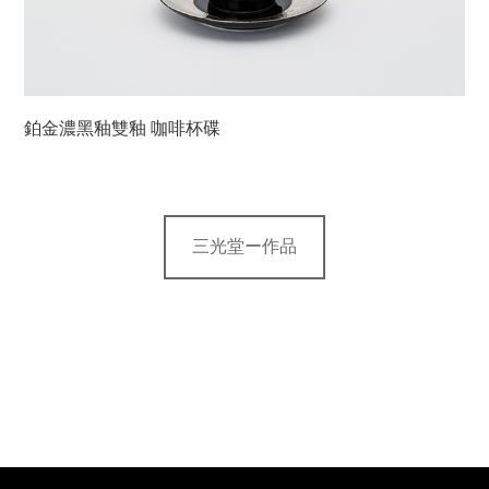
鉑金濃黑釉雙釉 咖啡杯碟
三光堂ー作品