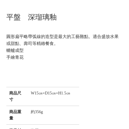
平盤 深瑠璃釉
圓形扁平略帶弧線的造型是最大的工藝難點。適合盛放水果
或甜點、壽司等精緻餐食。
轆轤成型
手繪青花
商品尺
W15㎝×D15㎝×H1.5㎝
寸
商品重
約356g
量