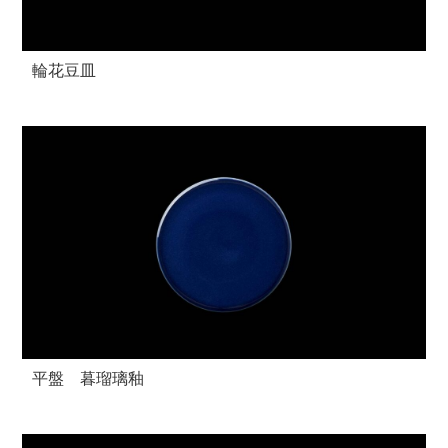
輪花豆皿
平盤 暮瑠璃釉