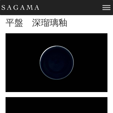
平盤 深瑠璃釉