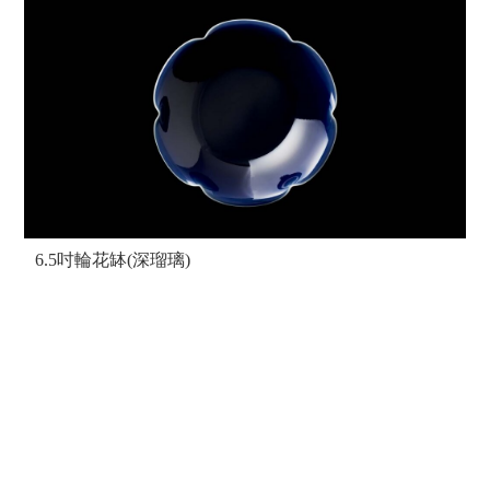
6.5吋輪花缽(深瑠璃)