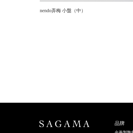
nendo弄梅 小盤（中）
品牌
金善製陶