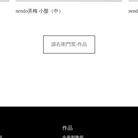
nendo弄梅 小盤（中）
ne
源右衛門窯-作品
作品
所
金善製陶所