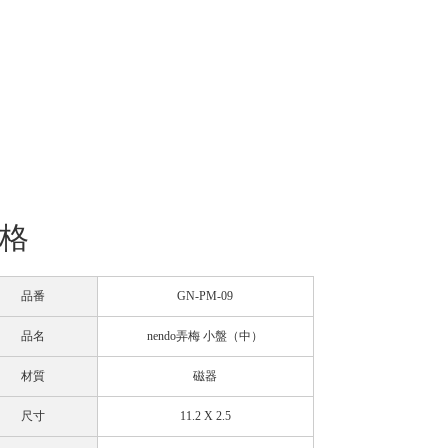
格
品番
GN-PM-09
品名
nendo弄梅 小盤（中）
材質
磁器
尺寸
11.2 X 2.5