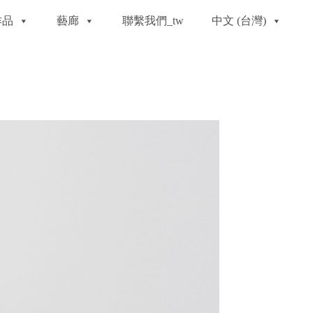
作品
藝廊
聯繫我們_tw
中文 (台灣)