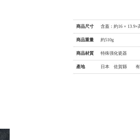
商品尺寸
含蓋：約16 × 13.9×
商品重量
約510g
商品材質
特殊强化瓷器
產地
日本 佐賀縣 有