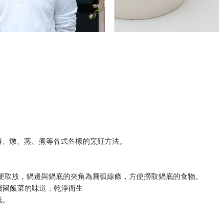
用烤、燉、蒸、煮等各式各樣的烹飪方法。
便取放，鍋邊與鍋底的夾角為圓弧線條，方便撈取鍋底的食物。
殘留飯菜的味道，乾淨衛生
低。