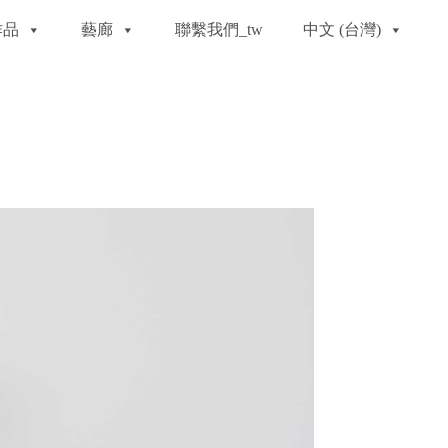
作品
藝廊
聯繫我們_tw
中文 (台灣)