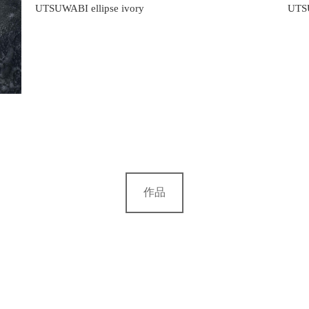
UTSUWABI ellipse ivory
UTSU
作品