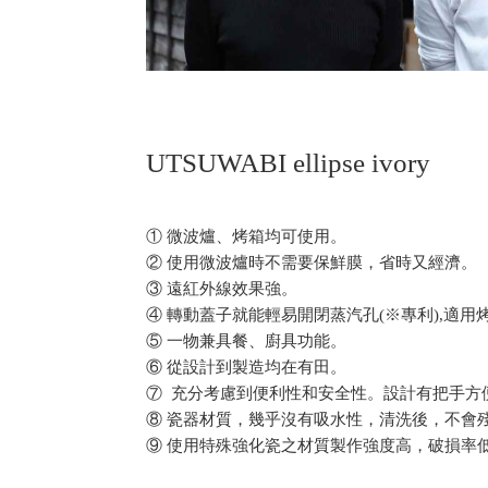
UTSUWABI ellipse ivory
① 微波爐、烤箱均可使用。
② 使用微波爐時不需要保鮮膜，省時又經濟。
③ 遠紅外線效果強。
④ 轉動蓋子就能輕易開閉蒸汽孔(※專利),適
⑤ 一物兼具餐、廚具功能。
⑥ 從設計到製造均在有田。
⑦ 充分考慮到便利性和安全性。設計有把手方
⑧ 瓷器材質，幾乎沒有吸水性，清洗後，不會
⑨ 使用特殊強化瓷之材質製作強度高，破損率