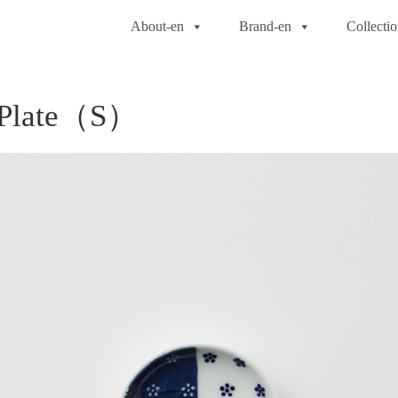
About-en
Brand-en
Collecti
Plate（S）