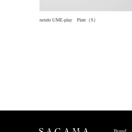
nendo UME-play Plate（S）
Brand