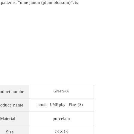
 patterns, “ume jimon (plum blossom)”, is
roduct numbe
GN-PS-06
roduct
name
nendo UME-play Plate（S）
Material
porcelain
Size
7.0 X 1.6