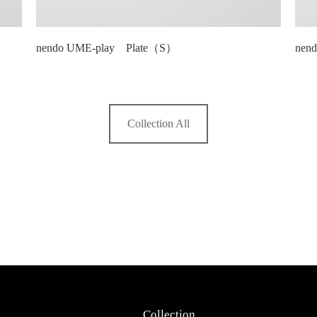
nendo UME-play Plate（S）
nen
Collection All
Collection