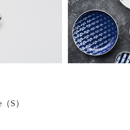
te（S）