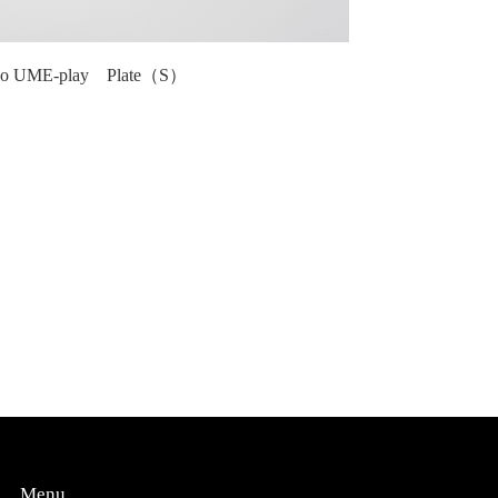
do UME-play Plate（S）
Menu