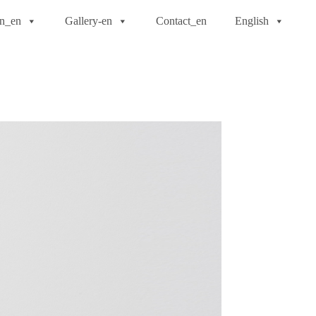
on_en
Gallery-en
Contact_en
English